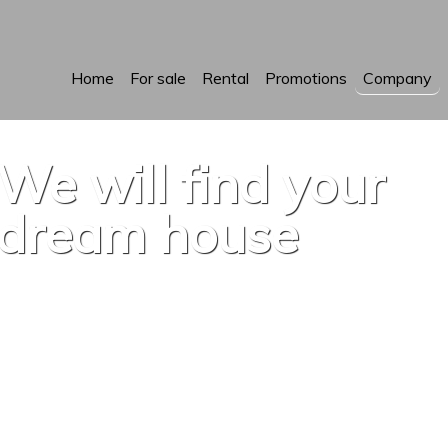
Home
For sale
Rental
Promotions
Company
We will find your
dream house