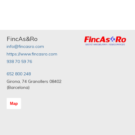
FincAs&Ro
info@fincasro.com
https://www.fincasro.com
938 70 59 76
652 800 248
Girona, 74 Granollers 08402
(Barcelona)
Map